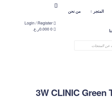
المتجر
من نحن
Login / Register
0
0.000
ر.ع.
ا
3W CLINIC Green 