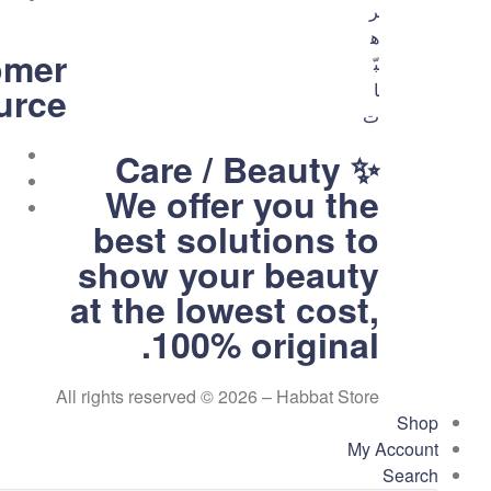
omer
urce
متجر
Care / Beauty ✨
We offer you the
هبّات
best solutions to
💕
show your beauty
متجر
لك
at the lowest cost,
ولكِ
100% original.
ولكم
All rights reserved © 2026 – Habbat Store
Shop
My Account
Search