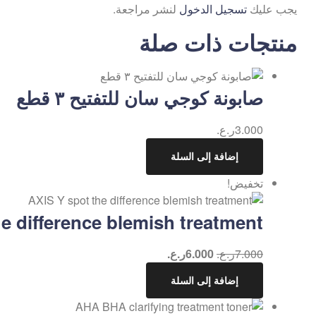
يجب عليك
تسجيل الدخول
لنشر مراجعة.
منتجات ذات صلة
صابونة كوجي سان للتفتيح ٣ قطع
3.000
ر.ع.
إضافة إلى السلة
تخفيض!
e difference blemish treatment
7.000
ر.ع.
6.000
ر.ع.
إضافة إلى السلة