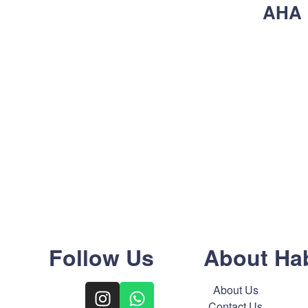
AHA B
Follow Us
About Ha
About Us
Contact Us