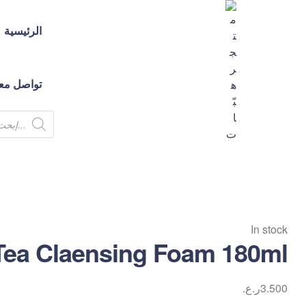
الرئيسية
تواصل معن
متجر
هبّات
💕
In stock
متجر
Tea Claensing Foam 180ml
لك
ولكِ
ولكم
3.500
ر.ع.