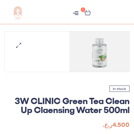
0
متجر
هبّات
In stock
3W CLINIC Green Tea Clean
Up Claensing Water 500ml
4.500
ر.ع.