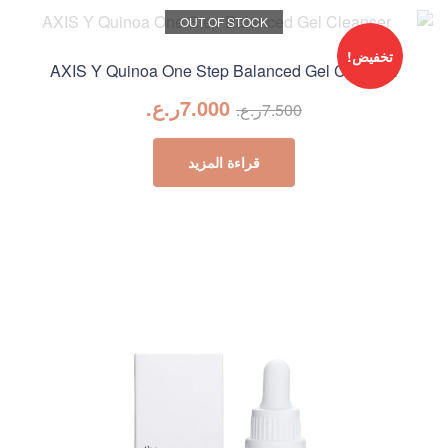
OUT OF STOCK
تخفيض!
AXIS Y Quinoa One Step Balanced Gel Cleanser
7.000
ر.ع.
7.500
ر.ع.
قراءة المزيد