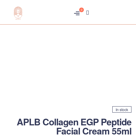
0
متجر
هبّات
In stock
APLB Collagen EGP Peptide
Facial Cream 55ml