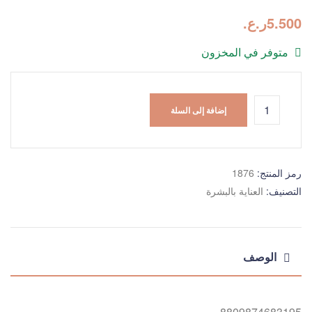
5.500
ر.ع.
متوفر في المخزون
إضافة إلى السلة
رمز المنتج:
1876
التصنيف:
العناية بالبشرة
الوصف
8809874683195