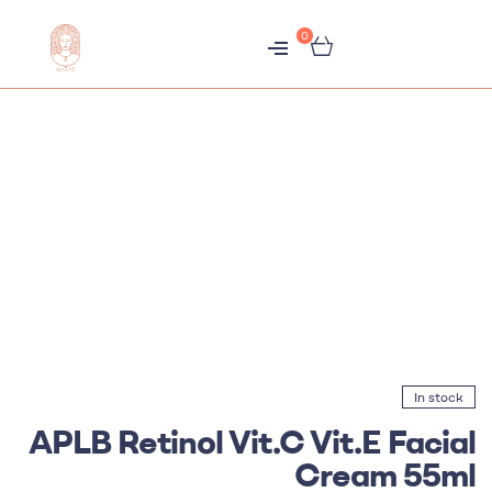
0
متجر
هبّات
In stock
APLB Retinol Vit.C Vit.E Facial
Cream 55ml