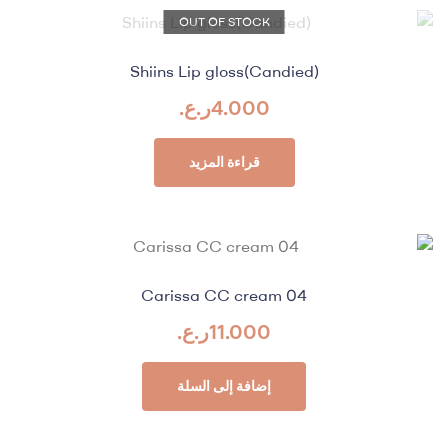
OUT OF STOCK
Shiins Lip gloss(Candied)
4.000
ر.ع.
قراءة المزيد
Carissa CC cream 04
11.000
ر.ع.
إضافة إلى السلة