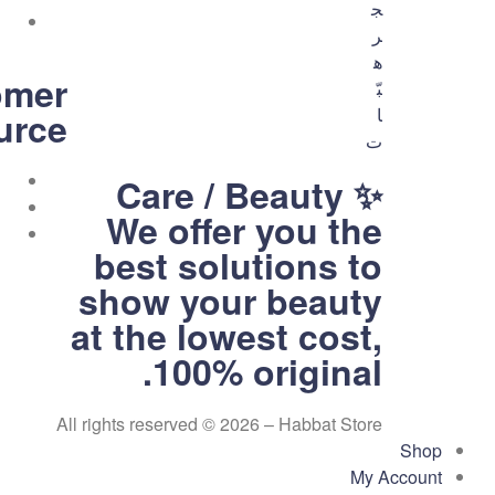
omer
urce
متجر
Care / Beauty ✨
We offer you the
هبّات
best solutions to
💕
show your beauty
متجر
لك
at the lowest cost,
ولكِ
100% original.
ولكم
All rights reserved © 2026 – Habbat Store
Shop
My Account