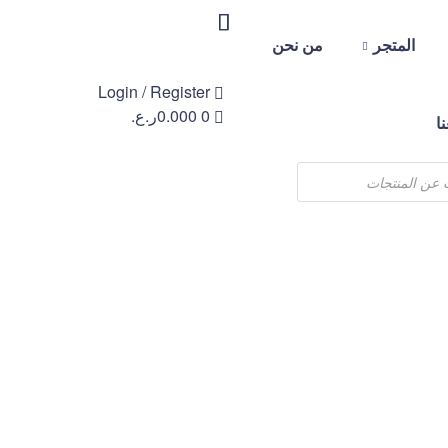
المتجر
من نحن
Login / Register
0
0.000
ر.ع.
ا