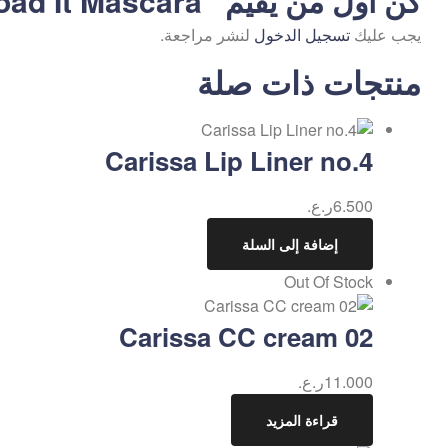
كن أول من يقيم “Beaulis Load It Mascara”
يجب عليك
تسجيل الدخول
لنشر مراجعة.
منتجات ذات صلة
Carissa Lip Liner no.4
6.500
ر.ع.
إضافة إلى السلة
Out Of Stock
Carissa CC cream 02
11.000
ر.ع.
قراءة المزيد