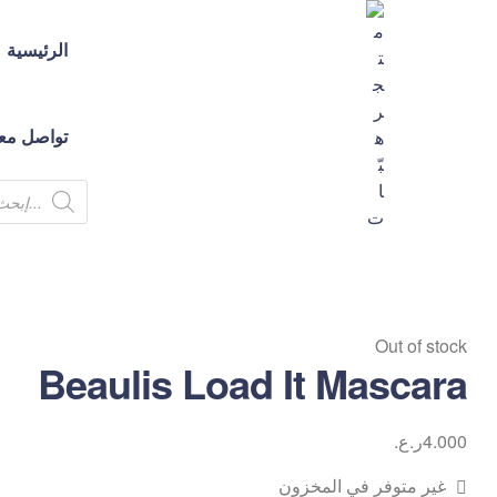
الرئيسية
تواصل معن
متجر
هبّات
Out of stock
💕
Beaulis Load It Mascara
متجر
لك
ولكِ
4.000
ر.ع.
ولكم
غير متوفر في المخزون