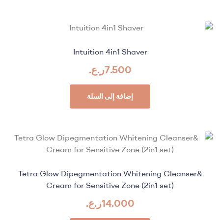
Intuition 4in1 Shaver
7.500
ر.ع.
إضافة إلى السلة
Tetra Glow Dipegmentation Whitening Cleanser&
Cream for Sensitive Zone (2in1 set)
14.000
ر.ع.