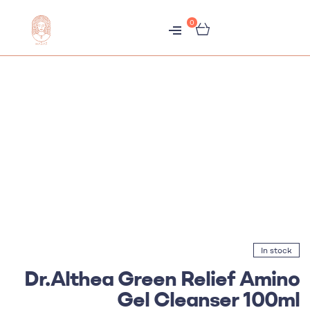
0
متجر
هبّات
In stock
Dr.Althea Green Relief Amino
Gel Cleanser 100ml