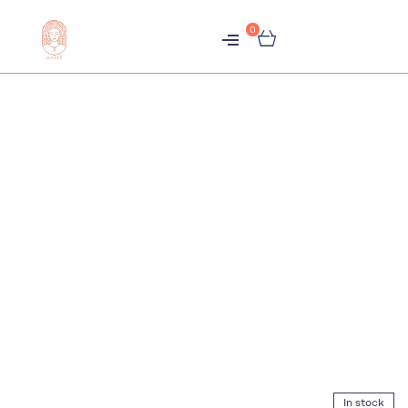
0
متجر
هبّات
In stock