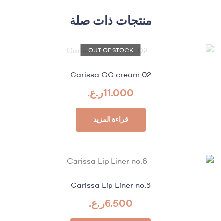
منتجات ذات صلة
OUT OF STOCK
Carissa CC cream 02
11.000
ر.ع.
قراءة المزيد
Carissa Lip Liner no.6
6.500
ر.ع.