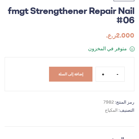
fmgt Strengthener Repair Nail
#06
2.000
ر.ع.
متوفر في المخزون
+
-
إضافة إلى السلة
رمز المنتج:
7982
التصنيف:
المكياج