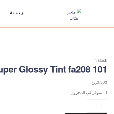
الرئيسية
متجر
هبّات
💕
متجر
لك
In stock
ولكِ
uper Glossy Tint fa208 101
ولكم
3.500
ر.ع.
متوفر في المخزون