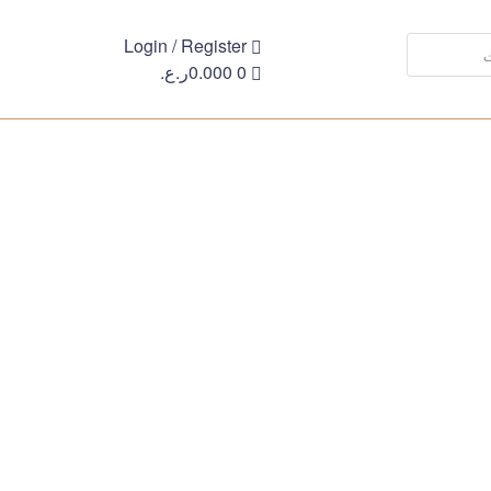
Login / Register
0
0.000
ر.ع.