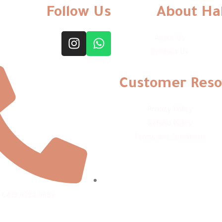
Follow Us
About Ha
About Us
Contact Us
Customer Reso
Privacy Policy
Refund Policy
Terms and Conditions
+968 9284 6418