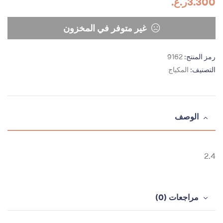
3.300
ر.ع.
غير متوفر في المخزون
رمز المنتج:
9162
التصنيف:
المكياج
الوصف
2.4
مراجعات (0)