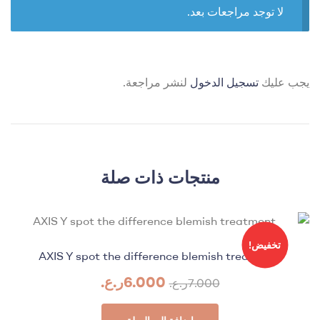
لا توجد مراجعات بعد.
يجب عليك
تسجيل الدخول
لنشر مراجعة.
منتجات ذات صلة
تخفيض!
AXIS Y spot the difference blemish treatment
6.000
ر.ع.
7.000
ر.ع.