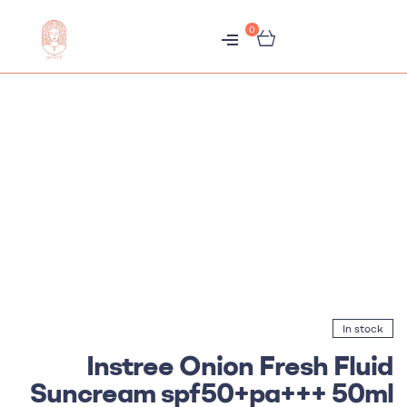
0
متجر
هبّات
In stock
Instree Onion Fresh Fluid
Suncream spf50+pa+++ 50ml