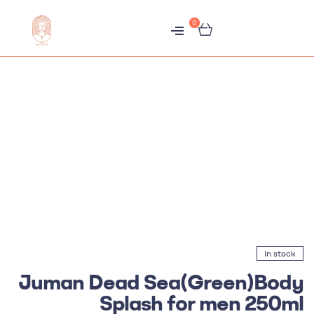
0
متجر
هبّات
In stock
Juman Dead Sea(Green)Body
Splash for men 250ml