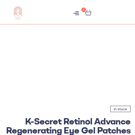
0
متجر
هبّات
In stock
K-Secret Retinol Advance
Regenerating Eye Gel Patches