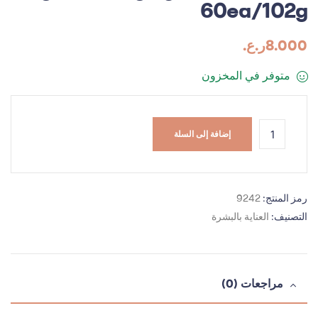
60ea/102g
8.000
ر.ع.
متوفر في المخزون
إضافة إلى السلة
رمز المنتج:
9242
التصنيف:
العناية بالبشرة
مراجعات (0)