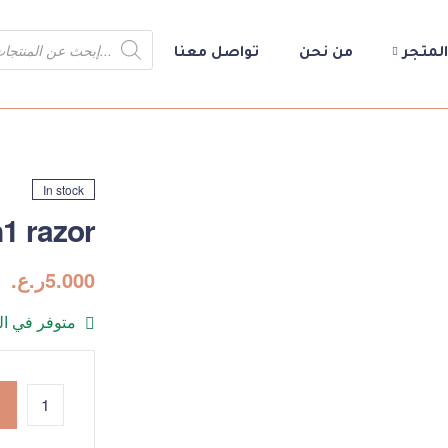
المتجر
من نحن
تواصل معنا
In stock
1 razor
5.000
ر.ع.
متوفر في ا