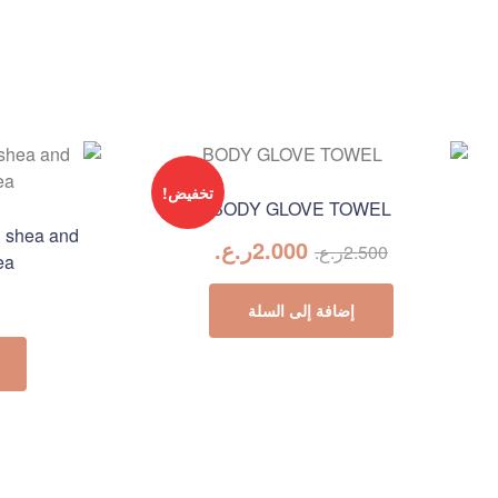
تخفيض!
BODY GLOVE TOWEL
n shea and
2.000
ر.ع.
2.500
ر.ع.
ea
إضافة إلى السلة