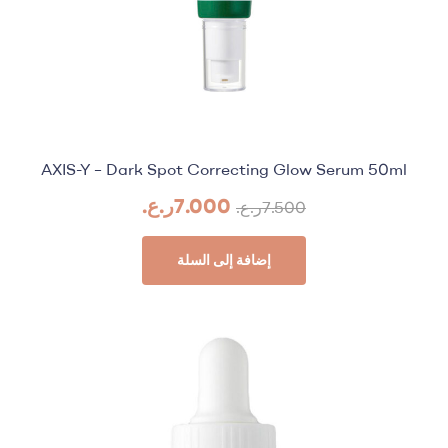
AXIS-Y – Dark Spot Correcting Glow Serum 50ml
7.000
ر.ع.
7.500
ر.ع.
إضافة إلى السلة