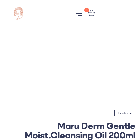
0
متجر
هبّات
In stock
Maru Derm Gentle
Moist.Cleansing Oil 200ml