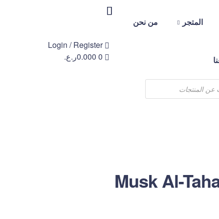
المتجر
من نحن
Login / Register
0
0.000
ر.ع.
ا
Musk Al-Tah