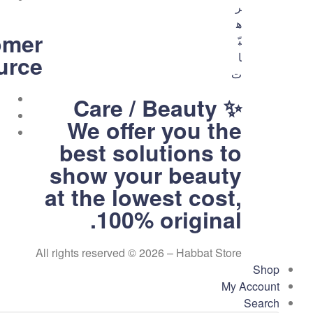
omer
urce
متجر
Care / Beauty ✨
We offer you the
هبّات
best solutions to
💕
show your beauty
متجر
لك
at the lowest cost,
ولكِ
100% original.
ولكم
All rights reserved © 2026 – Habbat Store
Shop
My Account
Search