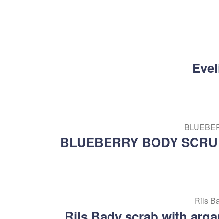
Evel
BLUEBERRY BODY SCRUB
Rils Bady scrab with arg