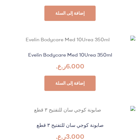
إضافة إلى السلة
Evelin Bodycare Med 10Urea 350ml
6.000
ر.ع.
إضافة إلى السلة
صابونة كوجي سان للتفتيح ٣ قطع
3.000
ر.ع.