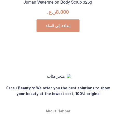
Juman Watermelon Body Scrub 325g
8.000
ر.ع.
إضافة إلى السلة
متجر
Care / Beauty ✨ We offer you the best solutions to show
هبّات
your beauty at the lowest cost, 100% original.
About Habbat