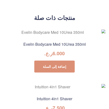
منتجات ذات صلة
Evelin Bodycare Med 10Urea 350ml
6.000
ر.ع.
إضافة إلى السلة
Intuition 4in1 Shaver
7.500
ر.ع.