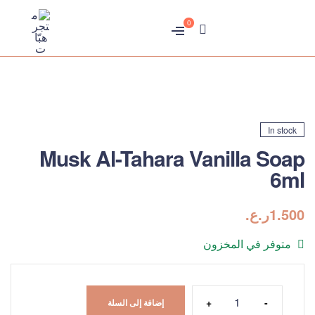
0
متجر
هبّات
In stock
Musk Al-Tahara Vanilla Soap
6ml
1.500
ر.ع.
متوفر في المخزون
+
-
إضافة إلى السلة