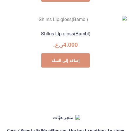
Shiins Lip gloss(Bambi)
4.000
ر.ع.
إضافة إلى السلة
متجر