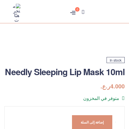
0
متجر
هبّات
In stock
Needly Sleeping Lip Mask 10ml
4.000
ر.ع.
متوفر في المخزون
إضافة إلى السلة