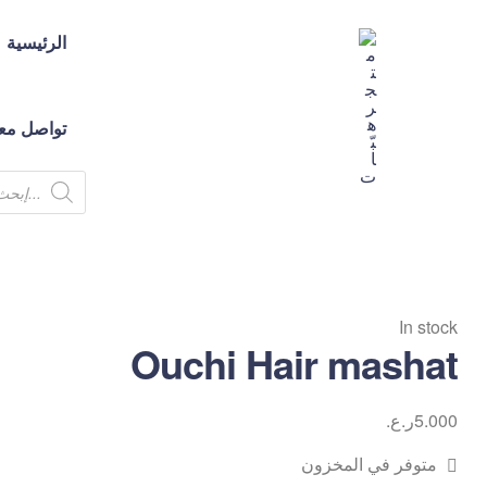
الرئيسية
تواصل معن
متجر
هبّات
💕
متجر
In stock
لك
Ouchi Hair mashat
ولكِ
ولكم
5.000
ر.ع.
متوفر في المخزون