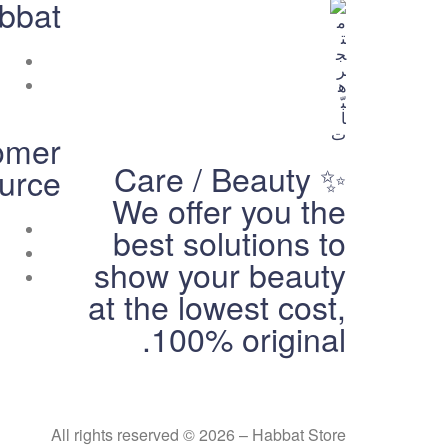
bbat
omer
متجر
Care / Beauty ✨
urce
We offer you the
هبّات
best solutions to
💕
show your beauty
متجر
لك
at the lowest cost,
ولكِ
100% original.
ولكم
All rights reserved © 2026 – Habbat Store