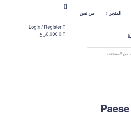
المتجر
من نحن
Login / Register
0
0.000
ر.ع.
ا
Paese