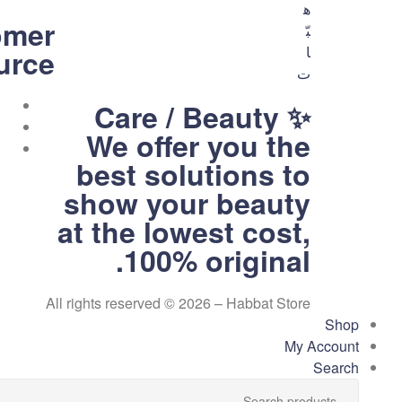
omer
urce
متجر
Care / Beauty ✨
We offer you the
هبّات
best solutions to
💕
show your beauty
متجر
لك
at the lowest cost,
ولكِ
100% original.
ولكم
All rights reserved © 2026 – Habbat Store
Shop
My Account
Search