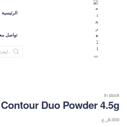
الرئيسية
تواصل معن
متجر
هبّات
💕
In stock
متجر
 Contour Duo Powder 4.5g
لك
ولكِ
ولكم
8.000
ر.ع.