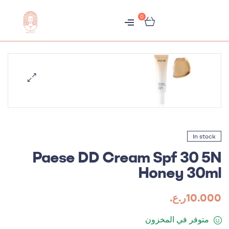
0
متجر
هبّات
In stock
Paese DD Cream Spf 30 5N
Honey 30ml
10.000
ر.ع.
متوفر في المخزون