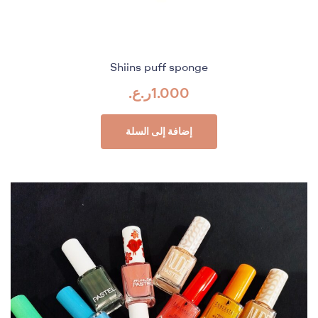
Shiins puff sponge
1.000
ر.ع.
إضافة إلى السلة