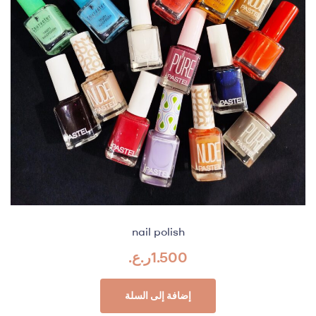
nail polish
1.500
ر.ع.
إضافة إلى السلة