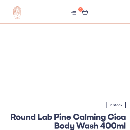
0
متجر
هبّات
In stock
Round Lab Pine Calming Cica
Body Wash 400ml