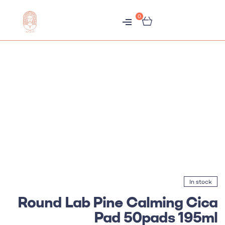
0
متجر
هبّات
In stock
Round Lab Pine Calming Cica
Pad 50pads 195ml