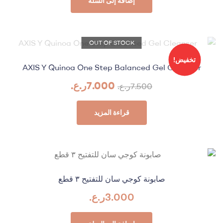
إضافة إلى السلة
OUT OF STOCK
تخفيض!
AXIS Y Quinoa One Step Balanced Gel Cleanser
7.000
ر.ع.
7.500
ر.ع.
قراءة المزيد
صابونة كوجي سان للتفتيح ٣ قطع
3.000
ر.ع.