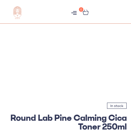
0
متجر
هبّات
In stock
Round Lab Pine Calming Cica
Toner 250ml