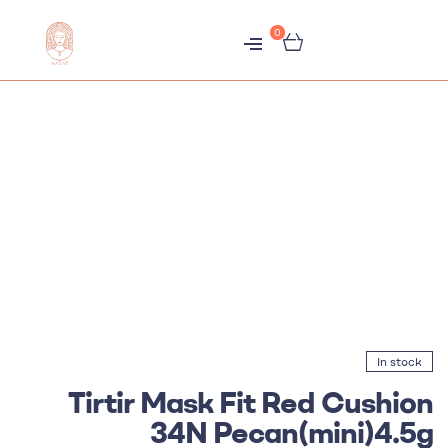
0
متجر
هبّات
In stock
Tirtir Mask Fit Red Cushion
34N Pecan(mini)4.5g