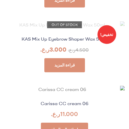
قراءة المزيد
OUT OF STOCK
تخفيض!
KAS Mix Up Eyebrow Shaper Wax 50ml
3.000
ر.ع.
4.500
ر.ع.
قراءة المزيد
Carissa CC cream 06
11.000
ر.ع.