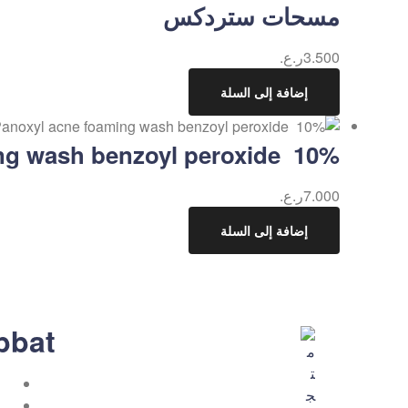
مسحات ستردكس
3.500
ر.ع.
إضافة إلى السلة
ng wash benzoyl peroxide 10%
7.000
ر.ع.
إضافة إلى السلة
bbat