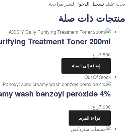
يجب عليك
تسجيل الدخول
لنشر مراجعة.
منتجات ذات صلة
urifying Treatment Toner 200ml
7.500
ر.ع.
إضافة إلى السلة
Out Of Stock
%Panoxyl acne creamy wash benzoyl peroxide 4
7.000
ر.ع.
قراءة المزيد