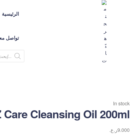
الرئيسية
تواصل معن
متجر
هبّات
💕
In stock
متجر
 Care Cleansing Oil 200ml
لك
ولكِ
ولكم
9.000
ر.ع.