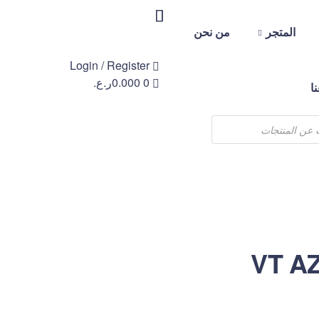
المتجر
من نحن
Login / Register
0
0.000
ر.ع.
ا
VT AZ