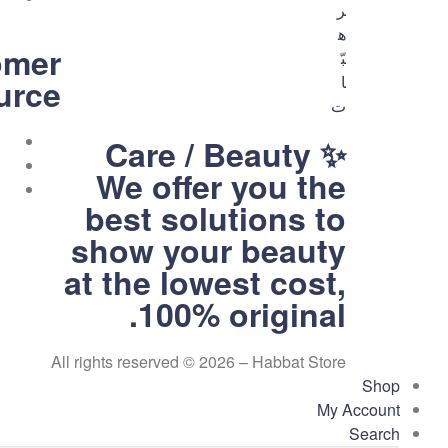
omer
urce
متجر
Care / Beauty ✨
We offer you the
هبّات
best solutions to
💕
show your beauty
متجر
لك
at the lowest cost,
ولكِ
100% original.
ولكم
All rights reserved © 2026 – Habbat Store
Shop
My Account
Search