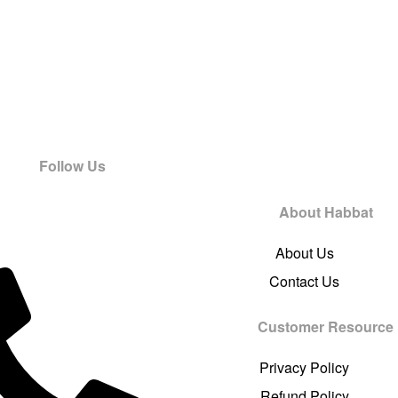
Follow Us
About Habbat
About Us
Contact Us
Customer Resource
Privacy Policy
Refund Policy