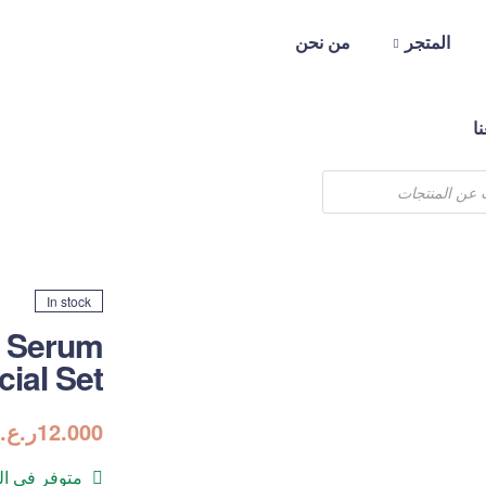
المتجر
من نحن
ا
In stock
g Serum
cial Set
12.000
ر.ع.
متوفر في ا