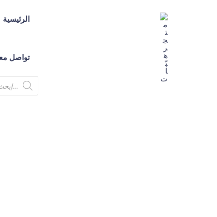
الرئيسية
تواصل معن
متجر
هبّات
💕
متجر
لك
ولكِ
ولكم