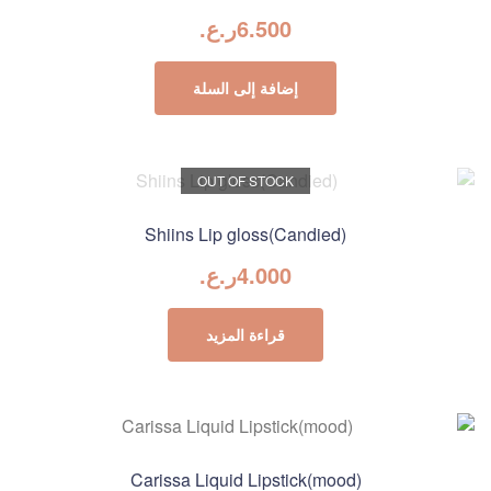
6.500
ر.ع.
إضافة إلى السلة
OUT OF STOCK
Shiins Lip gloss(Candied)
4.000
ر.ع.
قراءة المزيد
Carissa Liquid Lipstick(mood)