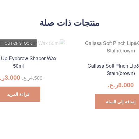
منتجات ذات صلة
OUT OF STOCK
 Up Eyebrow Shaper Wax
50ml
Calissa Soft Pinch Li
Stain(brown)
3.000
ر.
4.500
ر.ع.
8.000
ر.ع.
قراءة المزيد
إضافة إلى السلة