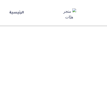
الرئيسية
متجر
هبّات
💕
متجر
لك
ولكِ
ولكم