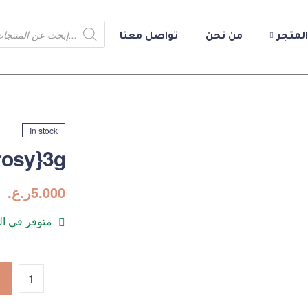
المتجر
من نحن
تواصل معنا
In stock
rosy}3g
5.000
ر.ع.
متوفر في ا