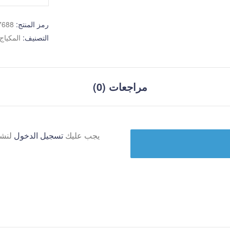
رمز المنتج:
7688
التصنيف:
المكياج
مراجعات (0)
يجب عليك
تسجيل الدخول
لنشر